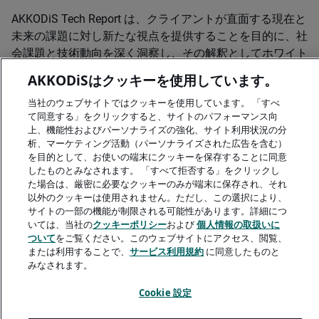
AKKODiS Tech Report は、クライアントが直面する現在と
未来の課題に対し新たな視点を提供することを目的に、社
会課題と技術動向を深く洞察し、その解釈としてホワイト
ペーパーやインタビュー、対談記事を発行するものです。
AKKODiSはクッキーを使用しています。
当社のウェブサイトではクッキーを使用しています。 「すべ
全文ダウンロードする
て同意する」をクリックすると、サイトのパフォーマンス向
上、機能性およびパーソナライズの強化、サイト利用状況の分
析、マーケティング活動（パーソナライズされた広告を含む）
を目的として、お使いの端末にクッキーを保存することに同意
したものとみなされます。 「すべて拒否する」をクリックし
た場合は、厳密に必要なクッキーのみが端末に保存され、それ
以外のクッキーは使用されません。ただし、この選択により、
A rendering error occurred:
H.replaceAll is not a function
.
サイトの一部の機能が制限される可能性があります。詳細につ
いては、当社の
クッキーポリシー
および
個人情報の取扱いに
ついて
をご覧ください。このウェブサイトにアクセス、閲覧、
または利用することで、
サービス利用規約
に同意したものと
みなされます。
Cookie 設定