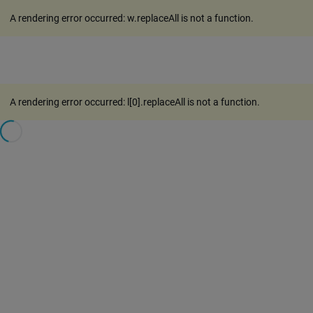
A rendering error occurred:
w.replaceAll is not a function
.
A rendering error occurred:
l[0].replaceAll is not a function
.