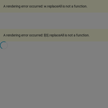
A rendering error occurred:
w.replaceAll is not a function
.
A rendering error occurred:
l[0].replaceAll is not a function
.