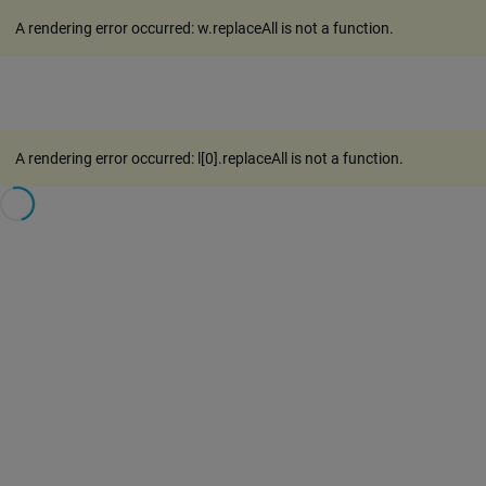
A rendering error occurred:
w.replaceAll is not a function
.
A rendering error occurred:
l[0].replaceAll is not a function
.