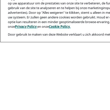
op uw apparatuur om de prestaties van onze site te verbeteren, de func
gebruik van de site te analyseren en te helpen bij onze marketinginsp
advertenties). Door op "Alles weigeren" te klikken, stemt u alleen in m
uw systeem. Er zullen geen andere cookies worden gebruikt. Houd er 
optie kan resulteren in een minder geoptimaliseerde browse-ervaring.
onze
Privacy Policy
en onze
Cookie Policy.
Door gebruik te maken van deze Website verklaart u zich akkoord met
Juridisch & privac
Privacybeleid
Cookiebeleid
Veiligheid En Ph
Gebruiksvoorwaa