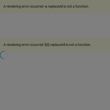
A rendering error occurred:
w.replaceAll is not a function
.
A rendering error occurred:
l[0].replaceAll is not a function
.