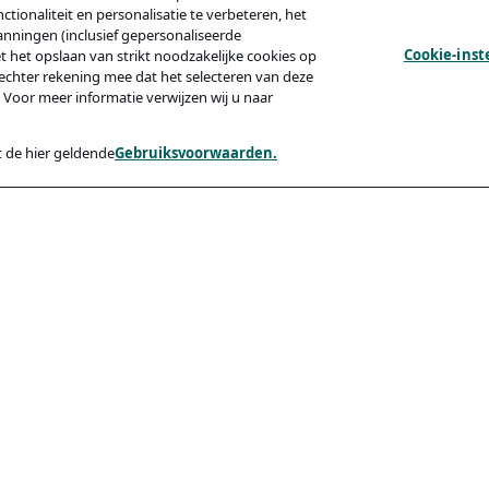
tionaliteit en personalisatie te verbeteren, het
anningen (inclusief gepersonaliseerde
Cookie-inst
et het opslaan van strikt noodzakelijke cookies op
echter rekening mee dat het selecteren van deze
 Voor meer informatie verwijzen wij u naar
 de hier geldende
Gebruiksvoorwaarden.
y
Compliance
Toegankelijkheid
Code Of Conduct
ishing Van Kandidaten
rden