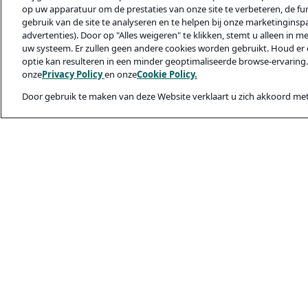
op uw apparatuur om de prestaties van onze site te verbeteren, de func
gebruik van de site te analyseren en te helpen bij onze marketinginsp
advertenties). Door op "Alles weigeren" te klikken, stemt u alleen in m
uw systeem. Er zullen geen andere cookies worden gebruikt. Houd er 
optie kan resulteren in een minder geoptimaliseerde browse-ervaring.
onze
Privacy Policy
en onze
Cookie Policy.
Door gebruik te maken van deze Website verklaart u zich akkoord met
Juridisch & privac
Privacybeleid
Cookiebeleid
Veiligheid En Ph
Gebruiksvoorwaa