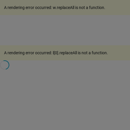
A rendering error occurred:
w.replaceAll is not a function
.
A rendering error occurred:
l[0].replaceAll is not a function
.