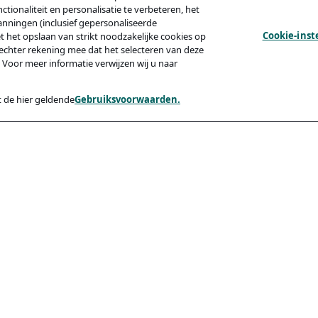
tionaliteit en personalisatie te verbeteren, het
anningen (inclusief gepersonaliseerde
Cookie-inst
et het opslaan van strikt noodzakelijke cookies op
echter rekening mee dat het selecteren van deze
 Voor meer informatie verwijzen wij u naar
 de hier geldende
Gebruiksvoorwaarden.
y
Compliance
Toegankelijkheid
Code Of Conduct
ishing Van Kandidaten
rden