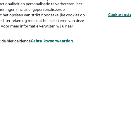
tionaliteit en personalisatie te verbeteren, het
anningen (inclusief gepersonaliseerde
Cookie-inst
et het opslaan van strikt noodzakelijke cookies op
echter rekening mee dat het selecteren van deze
 Voor meer informatie verwijzen wij u naar
 de hier geldende
Gebruiksvoorwaarden.
y
Compliance
Toegankelijkheid
Code Of Conduct
ishing Van Kandidaten
rden