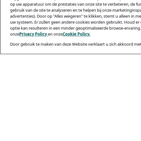
op uw apparatuur om de prestaties van onze site te verbeteren, de func
gebruik van de site te analyseren en te helpen bij onze marketinginsp
advertenties). Door op "Alles weigeren" te klikken, stemt u alleen in m
uw systeem. Er zullen geen andere cookies worden gebruikt. Houd er 
optie kan resulteren in een minder geoptimaliseerde browse-ervaring.
onze
Privacy Policy
en onze
Cookie Policy.
Door gebruik te maken van deze Website verklaart u zich akkoord met
Juridisch & privac
Privacybeleid
Cookiebeleid
Veiligheid En Ph
Gebruiksvoorwaa