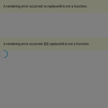
A rendering error occurred:
w.replaceAll is not a function
.
A rendering error occurred:
l[0].replaceAll is not a function
.