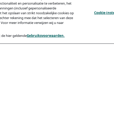
tionaliteit en personalisatie te verbeteren, het
anningen (inclusief gepersonaliseerde
Cookie-inst
et het opslaan van strikt noodzakelijke cookies op
echter rekening mee dat het selecteren van deze
 Voor meer informatie verwijzen wij u naar
 de hier geldende
Gebruiksvoorwaarden.
y
Compliance
Toegankelijkheid
Code Of Conduct
ishing Van Kandidaten
rden