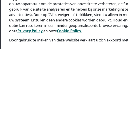
op uw apparatuur om de prestaties van onze site te verbeteren, de func
gebruik van de site te analyseren en te helpen bij onze marketinginsp
advertenties). Door op "Alles weigeren" te klikken, stemt u alleen in m
uw systeem. Er zullen geen andere cookies worden gebruikt. Houd er 
optie kan resulteren in een minder geoptimaliseerde browse-ervaring.
onze
Privacy Policy
en onze
Cookie Policy.
Door gebruik te maken van deze Website verklaart u zich akkoord met
Juridisch & privac
Privacybeleid
Cookiebeleid
Veiligheid En Ph
Gebruiksvoorwaa