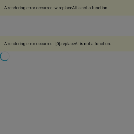
A rendering error occurred:
w.replaceAll is not a function
.
A rendering error occurred:
l[0].replaceAll is not a function
.