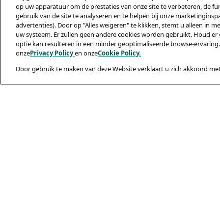
op uw apparatuur om de prestaties van onze site te verbeteren, de func
gebruik van de site te analyseren en te helpen bij onze marketinginsp
advertenties). Door op "Alles weigeren" te klikken, stemt u alleen in m
uw systeem. Er zullen geen andere cookies worden gebruikt. Houd er 
optie kan resulteren in een minder geoptimaliseerde browse-ervaring.
onze
Privacy Policy
en onze
Cookie Policy.
Door gebruik te maken van deze Website verklaart u zich akkoord met
Juridisch & privac
Privacybeleid
Cookiebeleid
Veiligheid En Ph
Gebruiksvoorwaa