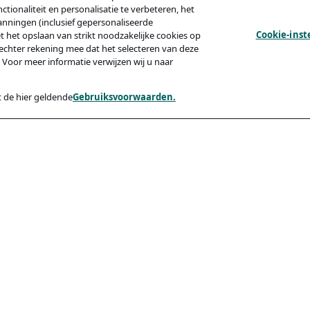
tionaliteit en personalisatie te verbeteren, het
anningen (inclusief gepersonaliseerde
Cookie-inst
et het opslaan van strikt noodzakelijke cookies op
echter rekening mee dat het selecteren van deze
 Voor meer informatie verwijzen wij u naar
 de hier geldende
Gebruiksvoorwaarden.
y
Compliance
Toegankelijkheid
Code Of Conduct
ishing Van Kandidaten
rden