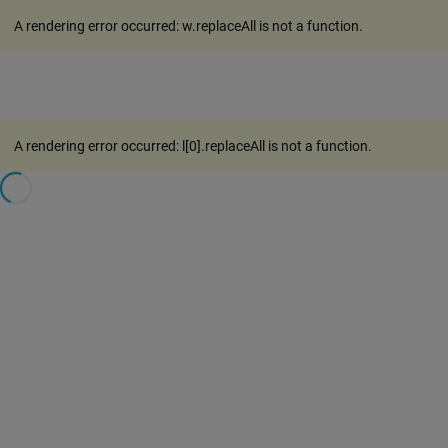
A rendering error occurred:
w.replaceAll is not a function
.
A rendering error occurred:
l[0].replaceAll is not a function
.