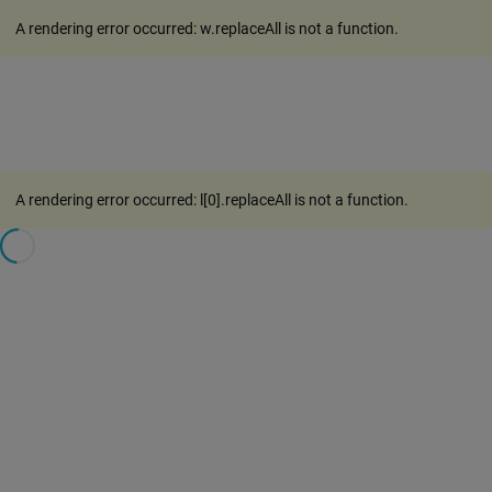
A rendering error occurred:
w.replaceAll is not a function
.
A rendering error occurred:
l[0].replaceAll is not a function
.