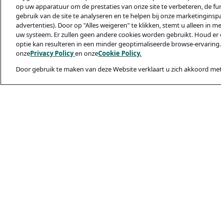
op uw apparatuur om de prestaties van onze site te verbeteren, de func
gebruik van de site te analyseren en te helpen bij onze marketinginsp
advertenties). Door op "Alles weigeren" te klikken, stemt u alleen in m
uw systeem. Er zullen geen andere cookies worden gebruikt. Houd er 
optie kan resulteren in een minder geoptimaliseerde browse-ervaring.
onze
Privacy Policy
en onze
Cookie Policy.
Door gebruik te maken van deze Website verklaart u zich akkoord met
Juridisch & privac
Privacybeleid
Cookiebeleid
Veiligheid En Ph
Gebruiksvoorwaa