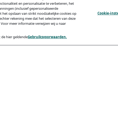
tionaliteit en personalisatie te verbeteren, het
anningen (inclusief gepersonaliseerde
Cookie-inst
et het opslaan van strikt noodzakelijke cookies op
echter rekening mee dat het selecteren van deze
 Voor meer informatie verwijzen wij u naar
 de hier geldende
Gebruiksvoorwaarden.
y
Compliance
Toegankelijkheid
Code Of Conduct
ishing Van Kandidaten
rden