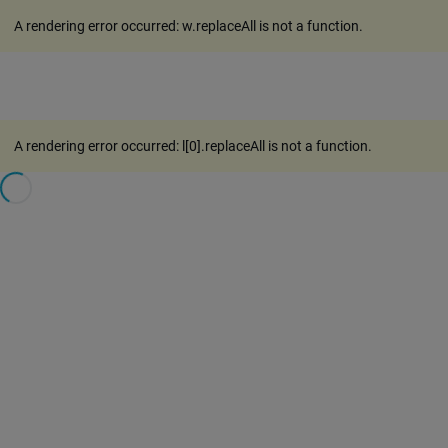
A rendering error occurred:
w.replaceAll is not a function
.
A rendering error occurred:
l[0].replaceAll is not a function
.