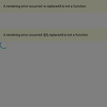
A rendering error occurred:
w.replaceAll is not a function
.
A rendering error occurred:
l[0].replaceAll is not a function
.