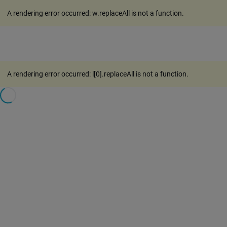
A rendering error occurred:
w.replaceAll is not a function
.
A rendering error occurred:
l[0].replaceAll is not a function
.