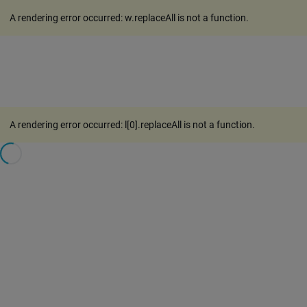
A rendering error occurred:
w.replaceAll is not a function
.
A rendering error occurred:
l[0].replaceAll is not a function
.