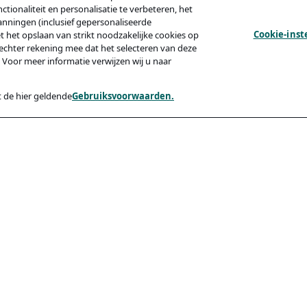
tionaliteit en personalisatie te verbeteren, het
anningen (inclusief gepersonaliseerde
Cookie-inst
et het opslaan van strikt noodzakelijke cookies op
echter rekening mee dat het selecteren van deze
 Voor meer informatie verwijzen wij u naar
 de hier geldende
Gebruiksvoorwaarden.
y
Compliance
Toegankelijkheid
Code Of Conduct
ishing Van Kandidaten
rden