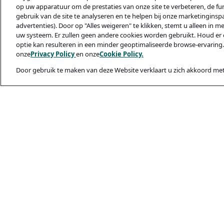
op uw apparatuur om de prestaties van onze site te verbeteren, de func
gebruik van de site te analyseren en te helpen bij onze marketinginsp
advertenties). Door op "Alles weigeren" te klikken, stemt u alleen in m
uw systeem. Er zullen geen andere cookies worden gebruikt. Houd er 
optie kan resulteren in een minder geoptimaliseerde browse-ervaring.
onze
Privacy Policy
en onze
Cookie Policy.
Door gebruik te maken van deze Website verklaart u zich akkoord met
Juridisch & privac
Privacybeleid
Cookiebeleid
Veiligheid En Ph
Gebruiksvoorwaa