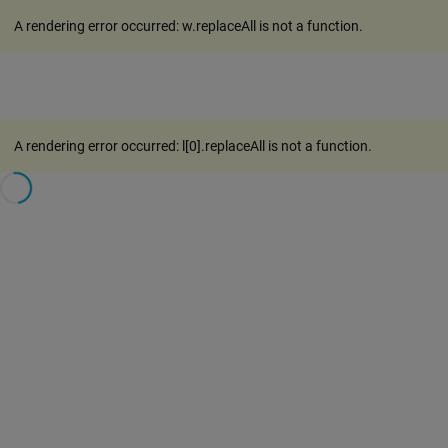
A rendering error occurred:
w.replaceAll is not a function
.
A rendering error occurred:
l[0].replaceAll is not a function
.