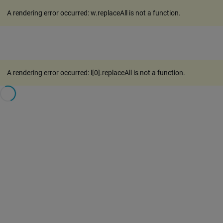
A rendering error occurred:
w.replaceAll is not a function
.
A rendering error occurred:
l[0].replaceAll is not a function
.