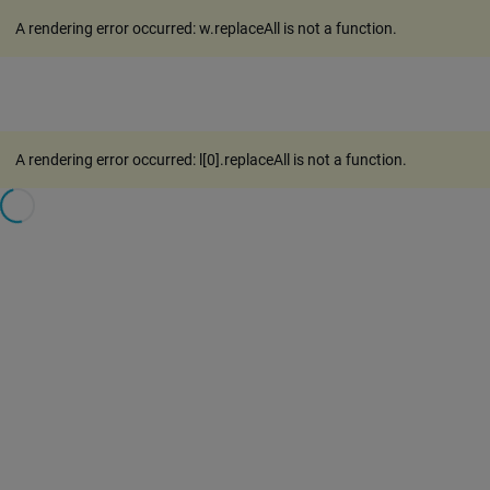
A rendering error occurred:
w.replaceAll is not a function
.
A rendering error occurred:
l[0].replaceAll is not a function
.