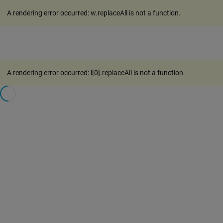
A rendering error occurred:
w.replaceAll is not a function
.
A rendering error occurred:
l[0].replaceAll is not a function
.