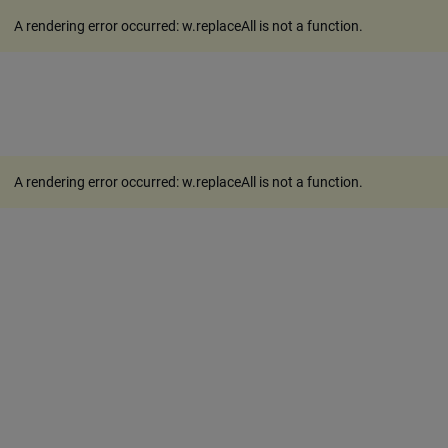
A rendering error occurred:
w.replaceAll is not a function
.
A rendering error occurred:
w.replaceAll is not a function
.