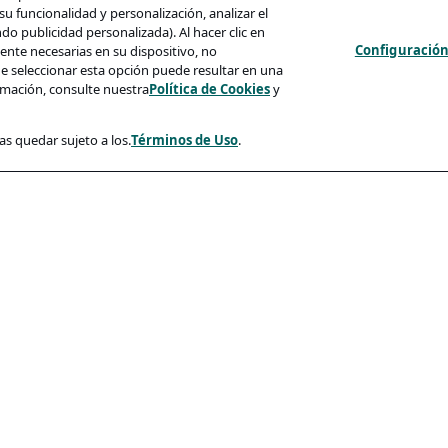
u funcionalidad y personalización, analizar el
 publicidad personalizada). Al hacer clic en
Configuración
nte necesarias en su dispositivo, no
e seleccionar esta opción puede resultar en una
mación, consulte nuestra
Política de Cookies
y
as quedar sujeto a los.
Términos de Uso
.
d
Conformidad
cidad
Accesibilidad
so
es
 Candidatos Y Phishing