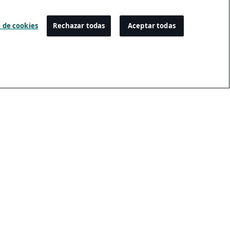
 de cookies
Rechazar todas
Aceptar todas
Configuración
Centro De Preferencias De Cookies
Inscripción Por Email
Cancelación De La Suscripción Por Email