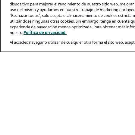
dispositivo para mejorar el rendimiento de nuestro sitio web, mejorar s
uso del mismo y ayudarnos en nuestro trabajo de marketing (incluyendo
"Rechazar todas", solo acepta el almacenamiento de cookies estrictame
utilizándose ningunas otras cookies. Sin embargo, tenga en cuenta qu
experiencia de navegación menos optimizada. Para obtener más infor
nuestra
Política de privacidad.
Al acceder, navegar o utilizar de cualquier otra forma el sito web, acept
Legal y Privacida
Política De Priva
Condiciones De U
Política De Cooki
Seguridad De Los