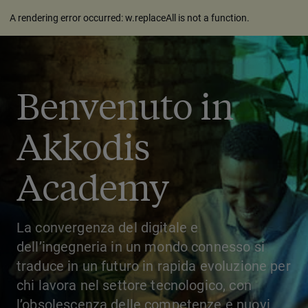
A rendering error occurred:
w.replaceAll is not a function
.
Benvenuto in
Akkodis
Academy
La convergenza del digitale e
dell’ingegneria in un mondo connesso si
traduce in un futuro in rapida evoluzione per
chi lavora nel settore tecnologico, con
l’obsolescenza delle competenze e nuovi