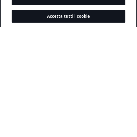
Accetta tutti i cookie
Legale e Privacy
Informativa Sulla Privacy
Informativa Cookie
Condizioni-Uso
Sicurezza Dei Candidati
Conformità