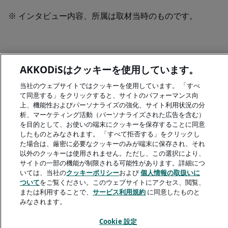
※ インタビュー内容、所属は取材当時のものです。
AKKODiSはクッキーを使用しています。
A rendering error occurred:
H.replaceAll is not a function
.
当社のウェブサイトではクッキーを使用しています。 「すべ
て同意する」をクリックすると、サイトのパフォーマンス向
上、機能性およびパーソナライズの強化、サイト利用状況の分
析、マーケティング活動（パーソナライズされた広告を含む）
を目的として、お使いの端末にクッキーを保存することに同意
したものとみなされます。 「すべて拒否する」をクリックし
た場合は、厳密に必要なクッキーのみが端末に保存され、それ
以外のクッキーは使用されません。ただし、この選択により、
サイトの一部の機能が制限される可能性があります。詳細につ
いては、当社の
クッキーポリシー
および
個人情報の取扱いに
ついて
をご覧ください。このウェブサイトにアクセス、閲覧、
または利用することで、
サービス利用規約
に同意したものと
みなされます。
Cookie 設定