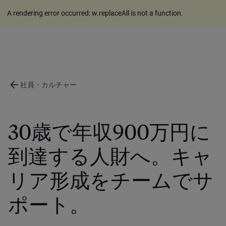
A rendering error occurred:
w.replaceAll is not a function
.
arrow_back
社員・カルチャー
30歳で年収900万円に
到達する人財へ。キャ
リア形成をチームでサ
ポート。