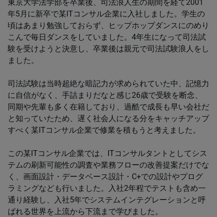
東京大学法学部を卒業後、司法浪人生の期間を経て2001
年5月に新卒で某ITコンサル企業に入社しました。学生の
頃はあまり勉強しておらず、ヒップホップダンスにのめり
こんで毎日ダンスをしていました。4年生になって司法試
験を受けようと決意し、卒業後は親元で司法試験浪人をし
ました。
司法試験は当時超絶な暗記力が求められていた中、記憶力
に自信がなく、手詰まりだなと感じ26歳で受験を断念、
同期や先輩も多く在籍しており、過酷で成長も早い会社だ
と知っていたため、遅く社会人になる分をキャッチアップ
すべく某ITコンサル企業で修業を積もうと考えました。
この某ITコンサル企業では、ITコンサルタントとしてシス
テムの刷新可能性の調査や業務フローの改善提案だけでな
く、画面設計・データベース設計・C+での設計やプログ
ラミングなども行いました。入社2年程でテストも含め一
通り経験し、入社5年でシステムインテグレーションと呼
ばれる世界を上流から下流まで学びました。