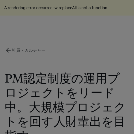
A rendering error occurred:
w.replaceAll is not a function
.
arrow_back
社員・カルチャー
PM認定制度の運用プ
ロジェクトをリード
中。大規模プロジェク
トを回す人財輩出を目