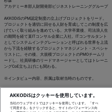
杉森
アカデミー本部人財開発部ビジネストレーニンググループ
AKKODiSのPM認定制度の立上げプロジェクトをリード。
プロジェクトを適切に回せる人財を育成してこの制度を広
げていく取り組みを進めている。大学卒業後、司法浪人生
の期間を経て某ITコンサル企業に入社。ITコンサルタント
としてシステムインテグレーションと呼ばれる世界を上流
から下流を経験するプロジェクトマネジメント・スペシャ
リストに。その後、大規模プロジェクトのPMOチームリ
ードし、社員研修のリードマネージャーとしてはトレーニ
ングCoE立ち上げにも関わる。
※インタビュー内容、所属は取材当時のものです。
AKKODiSはクッキーを使用しています。
当社のウェブサイトではクッキーを使用しています。 「すべ
A rendering error occurred:
H.replaceAll is not a function
.
て同意する」をクリックすると、サイトのパフォーマンス向