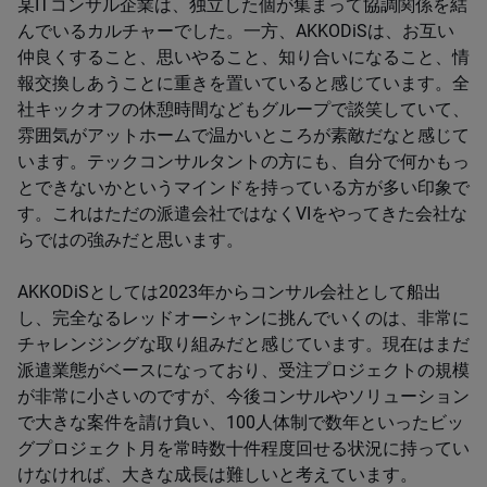
某ITコンサル企業は、独立した個が集まって協調関係を結
んでいるカルチャーでした。一方、AKKODiSは、お互い
仲良くすること、思いやること、知り合いになること、情
報交換しあうことに重きを置いていると感じています。全
社キックオフの休憩時間などもグループで談笑していて、
雰囲気がアットホームで温かいところが素敵だなと感じて
います。テックコンサルタントの方にも、自分で何かもっ
とできないかというマインドを持っている方が多い印象で
す。これはただの派遣会社ではなくVIをやってきた会社な
らではの強みだと思います。
AKKODiSとしては2023年からコンサル会社として船出
し、完全なるレッドオーシャンに挑んでいくのは、非常に
チャレンジングな取り組みだと感じています。現在はまだ
派遣業態がベースになっており、受注プロジェクトの規模
が非常に小さいのですが、今後コンサルやソリューション
で大きな案件を請け負い、100人体制で数年といったビッ
グプロジェクト月を常時数十件程度回せる状況に持ってい
けなければ、大きな成長は難しいと考えています。