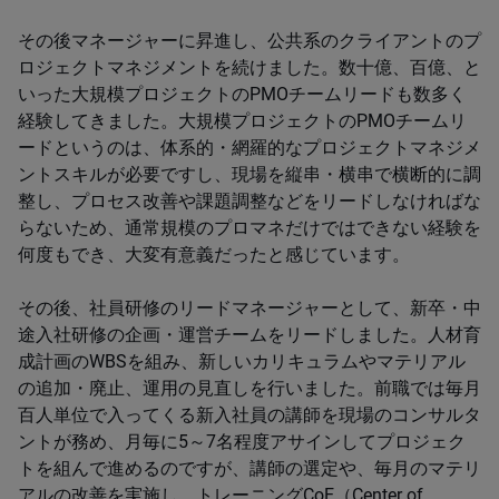
その後マネージャーに昇進し、公共系のクライアントのプ
ロジェクトマネジメントを続けました。数十億、百億、と
いった大規模プロジェクトのPMOチームリードも数多く
経験してきました。大規模プロジェクトのPMOチームリ
ードというのは、体系的・網羅的なプロジェクトマネジメ
ントスキルが必要ですし、現場を縦串・横串で横断的に調
整し、プロセス改善や課題調整などをリードしなければな
らないため、通常規模のプロマネだけではできない経験を
何度もでき、大変有意義だったと感じています。
その後、社員研修のリードマネージャーとして、新卒・中
途入社研修の企画・運営チームをリードしました。人材育
成計画のWBSを組み、新しいカリキュラムやマテリアル
の追加・廃止、運用の見直しを行いました。前職では毎月
百人単位で入ってくる新入社員の講師を現場のコンサルタ
ントが務め、月毎に5～7名程度アサインしてプロジェク
トを組んで進めるのですが、講師の選定や、毎月のマテリ
アルの改善を実施し、トレーニングCoE（Center of