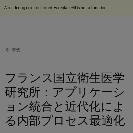
A rendering error occurred:
w.replaceAll is not a function
.
arrow_back
事例
フランス国立衛生医学
研究所：アプリケーシ
ョン統合と近代化によ
る内部プロセス最適化