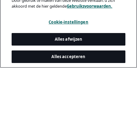
Door gebruik te maken van deze Website verklaart u zich
akkoord met de hier geldende
Gebruiksvoorwaarden.
Cookie-instellingen
Alles afwijzen
Alles accepteren
Juridisch & privacy
Privacybeleid
Cookiebeleid