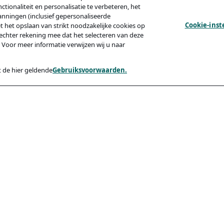
tionaliteit en personalisatie te verbeteren, het
anningen (inclusief gepersonaliseerde
Cookie-inst
et het opslaan van strikt noodzakelijke cookies op
echter rekening mee dat het selecteren van deze
 Voor meer informatie verwijzen wij u naar
 de hier geldende
Gebruiksvoorwaarden.
y
Compliance
Toegankelijkheid
Code Of Conduct
ishing Van Kandidaten
rden