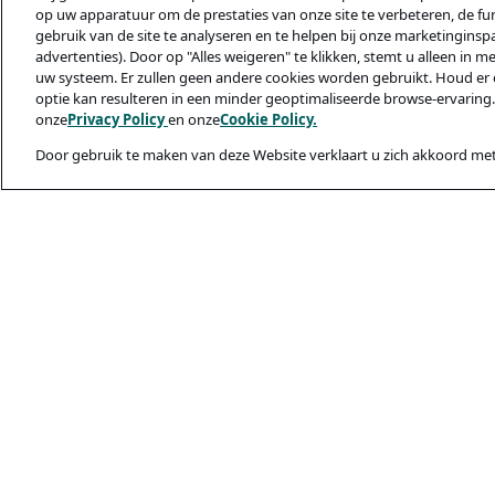
op uw apparatuur om de prestaties van onze site te verbeteren, de func
gebruik van de site te analyseren en te helpen bij onze marketinginsp
advertenties). Door op "Alles weigeren" te klikken, stemt u alleen in m
uw systeem. Er zullen geen andere cookies worden gebruikt. Houd er 
optie kan resulteren in een minder geoptimaliseerde browse-ervaring.
onze
Privacy Policy
en onze
Cookie Policy.
Door gebruik te maken van deze Website verklaart u zich akkoord met
Juridisch & privac
Privacybeleid
Cookiebeleid
Veiligheid En Ph
Gebruiksvoorwaa