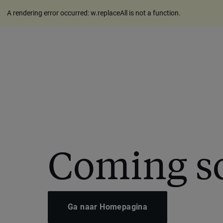
A rendering error occurred:
w.replaceAll is not a function
.
Coming s
Ga naar Homepagina