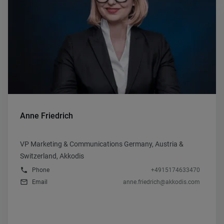
Anne Friedrich
VP Marketing & Communications Germany, Austria &
Switzerland, Akkodis
phone
Phone
+4915174633470
mail_outline
Email
anne.friedrich@akkodis.com