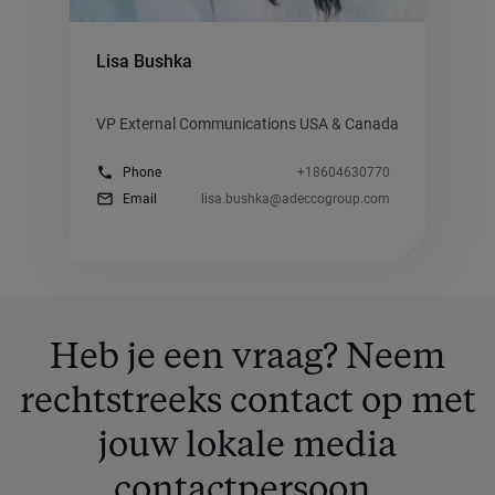
Lisa Bushka
VP External Communications USA & Canada
phone
Phone
+18604630770
mail_outline
Email
lisa.bushka@adeccogroup.com
Heb je een vraag? Neem
rechtstreeks contact op met
jouw lokale media
contactpersoon.