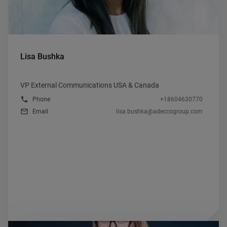
Lisa Bushka
VP External Communications USA & Canada
phone
Phone
+18604630770
mail_outline
Email
lisa.bushka@adeccogroup.com