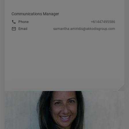
Communications Manager
phone
Phone
+61447495586
mail_outline
Email
samantha.amiridis@akkodisgroup.com