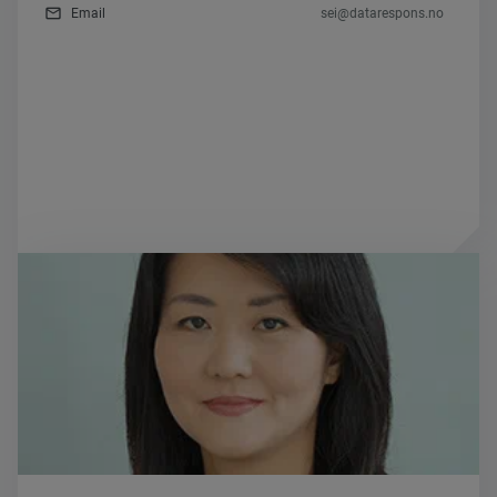
mail_outline
Email
sei@datarespons.no