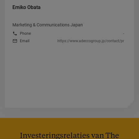
Emiko Obata
Marketing & Communications Japan
phone
Phone
-
mail_outline
Email
https://www.adeccogroup.jp/contact/pr
Investeringsrelaties van The