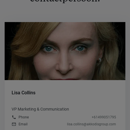
Lisa Collins
VP Marketing & Communication
phone
Phone
+61499051795
mail_outline
Email
lisa.collins@akkodisgroup.com