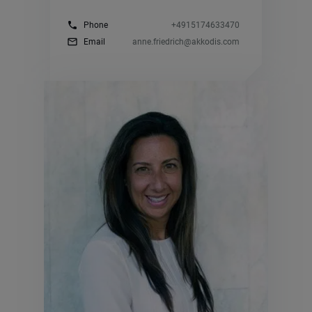
phone
Phone
+4915174633470
mail_outline
Email
anne.friedrich@akkodis.com