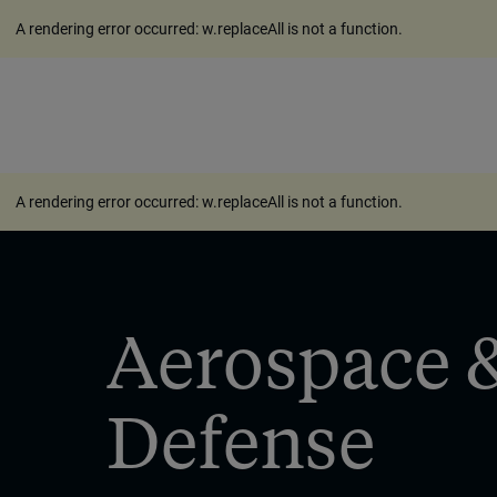
A rendering error occurred:
w.replaceAll is not a function
.
A rendering error occurred:
w.replaceAll is not a function
.
Aerospace 
Defense