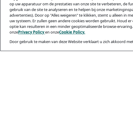
op uw apparatuur om de prestaties van onze site te verbeteren, de func
gebruik van de site te analyseren en te helpen bij onze marketinginsp
advertenties). Door op "Alles weigeren" te klikken, stemt u alleen in m
uw systeem. Er zullen geen andere cookies worden gebruikt. Houd er 
optie kan resulteren in een minder geoptimaliseerde browse-ervaring.
onze
Privacy Policy
en onze
Cookie Policy.
Door gebruik te maken van deze Website verklaart u zich akkoord met
Juridisch & privac
Privacybeleid
Cookiebeleid
Veiligheid En Ph
Gebruiksvoorwaa