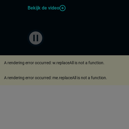
arrow_circle_right
Bekijk de video
pause_circle
A rendering error occurred:
w.replaceAll is not a function
.
A rendering error occurred:
me.replaceAll is not a function
.