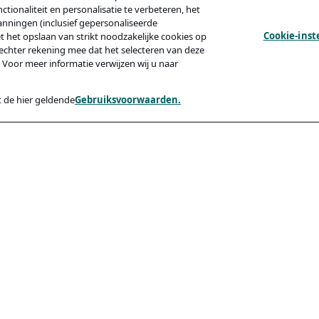
tionaliteit en personalisatie te verbeteren, het
anningen (inclusief gepersonaliseerde
Cookie-inst
et het opslaan van strikt noodzakelijke cookies op
echter rekening mee dat het selecteren van deze
 Voor meer informatie verwijzen wij u naar
 de hier geldende
Gebruiksvoorwaarden.
y
Compliance
Toegankelijkheid
Code Of Conduct
ishing Van Kandidaten
rden