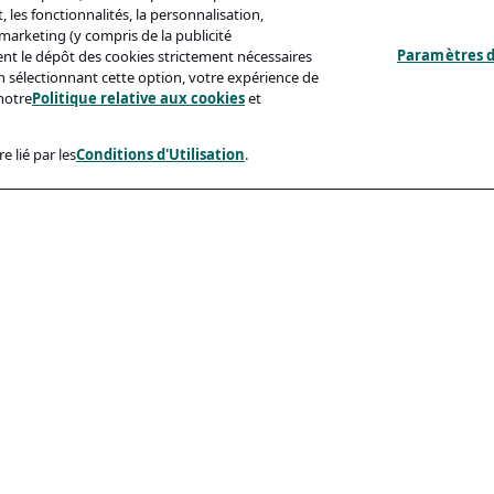
 les fonctionnalités, la personnalisation,
s marketing (y compris de la publicité
Paramètres d
ent le dépôt des cookies strictement nécessaires
'en sélectionnant cette option, votre expérience de
notre
Politique relative aux cookies
et
e lié par les
Conditions d'Utilisation
.
ux
Conformité
identialité
Accessibilite
sation
Code De Conduite
e Aux Cookies
eçonnage