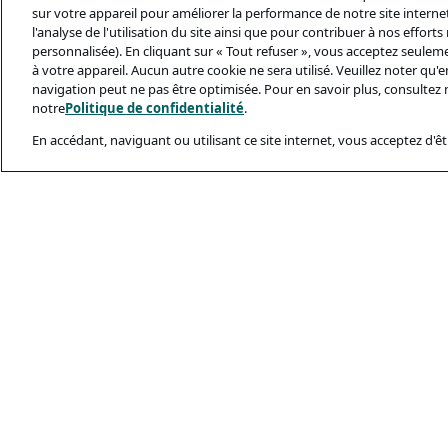
sur votre appareil pour améliorer la performance de notre site internet,
l'analyse de l'utilisation du site ainsi que pour contribuer à nos effort
personnalisée). En cliquant sur « Tout refuser », vous acceptez seulem
à votre appareil. Aucun autre cookie ne sera utilisé. Veuillez noter qu
navigation peut ne pas être optimisée. Pour en savoir plus, consultez 
notre
Politique de confidentialité
.
En accédant, naviguant ou utilisant ce site internet, vous acceptez d'êtr
Documents Léga
Politique De Conf
Conditions D’utili
Politique Relativ
Sécurité Et Ham