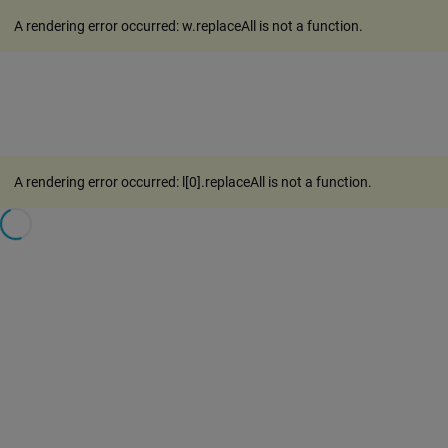
A rendering error occurred:
w.replaceAll is not a function
.
A rendering error occurred:
l[0].replaceAll is not a function
.