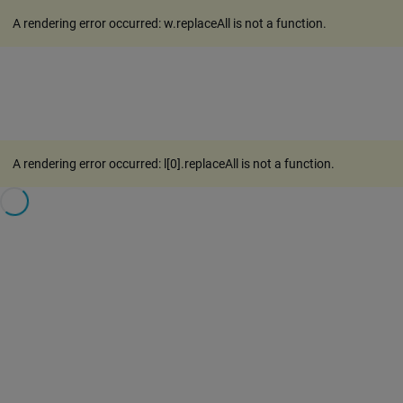
A rendering error occurred:
w.replaceAll is not a function
.
A rendering error occurred:
l[0].replaceAll is not a function
.