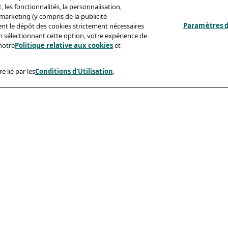
 les fonctionnalités, la personnalisation,
s marketing (y compris de la publicité
Paramètres d
ent le dépôt des cookies strictement nécessaires
'en sélectionnant cette option, votre expérience de
notre
Politique relative aux cookies
et
e lié par les
Conditions d'Utilisation
.
ux
Conformité
identialité
Accessibilite
sation
Code De Conduite
e Aux Cookies
eçonnage