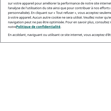
sur votre appareil pour améliorer la performance de notre site internet,
l'analyse de l'utilisation du site ainsi que pour contribuer à nos effort
personnalisée). En cliquant sur « Tout refuser », vous acceptez seulem
à votre appareil. Aucun autre cookie ne sera utilisé. Veuillez noter qu
navigation peut ne pas être optimisée. Pour en savoir plus, consultez 
notre
Politique de confidentialité
.
En accédant, naviguant ou utilisant ce site internet, vous acceptez d'êtr
Documents Léga
Politique De Conf
Conditions D’utili
Politique Relativ
Sécurité Et Ham