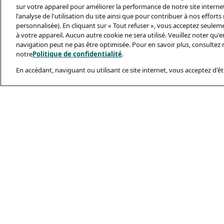
sur votre appareil pour améliorer la performance de notre site internet,
l'analyse de l'utilisation du site ainsi que pour contribuer à nos effort
personnalisée). En cliquant sur « Tout refuser », vous acceptez seulem
à votre appareil. Aucun autre cookie ne sera utilisé. Veuillez noter qu
navigation peut ne pas être optimisée. Pour en savoir plus, consultez 
notre
Politique de confidentialité
.
En accédant, naviguant ou utilisant ce site internet, vous acceptez d'êtr
Documents Léga
Politique De Conf
Conditions D’utili
Politique Relativ
Sécurité Et Ham