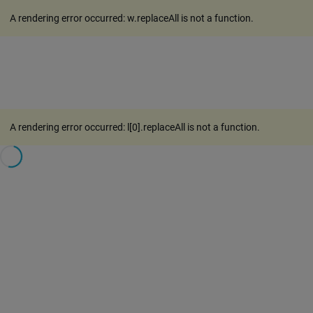
A rendering error occurred:
w.replaceAll is not a function
.
A rendering error occurred:
l[0].replaceAll is not a function
.