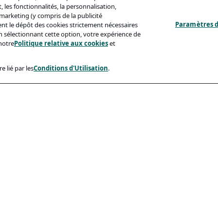
 les fonctionnalités, la personnalisation,
s marketing (y compris de la publicité
Paramètres d
ent le dépôt des cookies strictement nécessaires
'en sélectionnant cette option, votre expérience de
notre
Politique relative aux cookies
et
e lié par les
Conditions d'Utilisation
.
ux
Conformité
identialité
Accessibilite
sation
Code De Conduite
e Aux Cookies
eçonnage