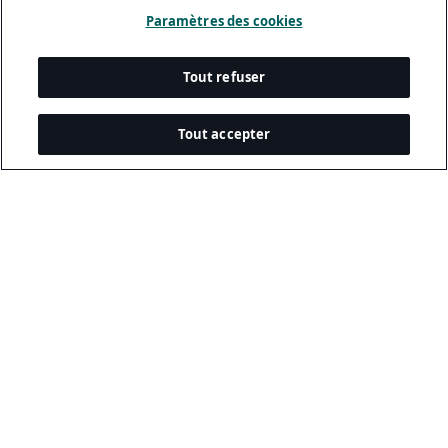
Paramètres des cookies
Tout refuser
Tout accepter
Documents Légaux
Politique De Confidentialité
Conditions D’utilisation
Politique Relative Aux Cookies