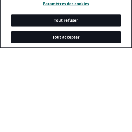
Paramètres des cookies
Tout refuser
Tout accepter
Documents Légaux
Politique De Confidentialité
Conditions D’utilisation
Politique Relative Aux Cookies