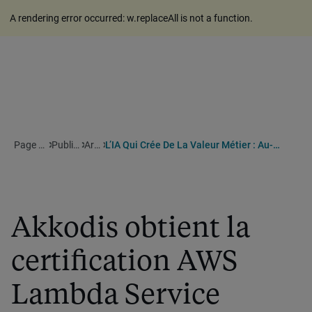
A rendering error occurred:
w.replaceAll is not a function
.
Page d'accueil
Publications
Articles
L’IA Qui Crée De La Valeur Métier : Au-Delà Du POC, La Réalité Du Terrain
Akkodis obtient la
certification AWS
Lambda Service