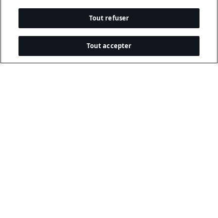
Tout refuser
Tout accepter
Documents Légaux
Politique De Confidentialité
Conditions D’utilisation
Politique Relative Aux Cookies
Sécurité Et Hameçonnage