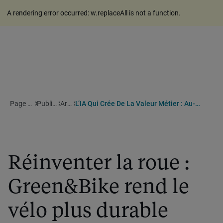
A rendering error occurred:
w.replaceAll is not a function
.
Page d'accueil
Publications
Articles
L’IA Qui Crée De La Valeur Métier : Au-Delà Du POC, La Réalité Du Terrain
Réinventer la roue :
Green&Bike rend le
vélo plus durable