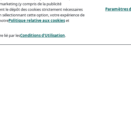
s marketing (y compris de la publicité
Paramètres d
ent le dépôt des cookies strictement nécessaires
'en sélectionnant cette option, votre expérience de
notre
Politique relative aux cookies
et
e lié par les
Conditions d'Utilisation
.
ux
Conformité
identialité
Accessibilite
sation
Code De Conduite
e Aux Cookies
eçonnage