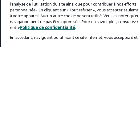
l'analyse de l'utilisation du site ainsi que pour contribuer à nos effort
personnalisée). En cliquant sur « Tout refuser », vous acceptez seulem
à votre appareil. Aucun autre cookie ne sera utilisé. Veuillez noter qu
navigation peut ne pas être optimisée. Pour en savoir plus, consultez 
notre
Politique de confidentialité
.
En accédant, naviguant ou utilisant ce site internet, vous acceptez d'êtr
Documents Léga
Politique De Conf
Conditions D’utili
Politique Relativ
Sécurité Et Ham