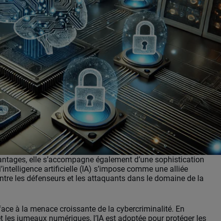
antages, elle s’accompagne également d’une sophistication
intelligence artificielle (IA) s’impose comme une alliée
ntre les défenseurs et les attaquants dans le domaine de la
ace à la menace croissante de la cybercriminalité. En
 les jumeaux numériques, l’IA est adoptée pour protéger les