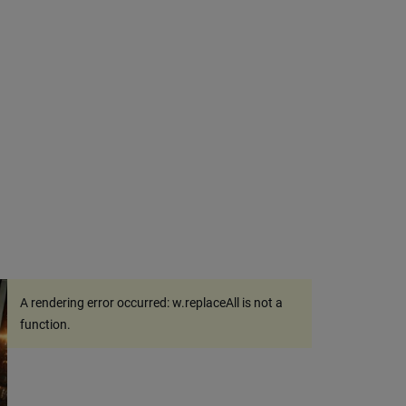
A rendering error occurred:
w.replaceAll is not a
function
.