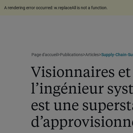
A rendering error occurred:
w.replaceAll is not a function
.
Page d'accueil
Publications
Articles
Supply-Chain-Sup
Visionnaires et
l’ingénieur sys
est une superst
d’approvision