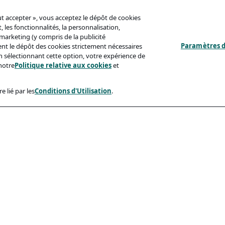
out accepter », vous acceptez le dépôt de cookies
 les fonctionnalités, la personnalisation,
s marketing (y compris de la publicité
Paramètres d
ent le dépôt des cookies strictement nécessaires
'en sélectionnant cette option, votre expérience de
notre
Politique relative aux cookies
et
e lié par les
Conditions d'Utilisation
.
ux
Conformité
identialité
Accessibilite
sation
Code De Conduite
e Aux Cookies