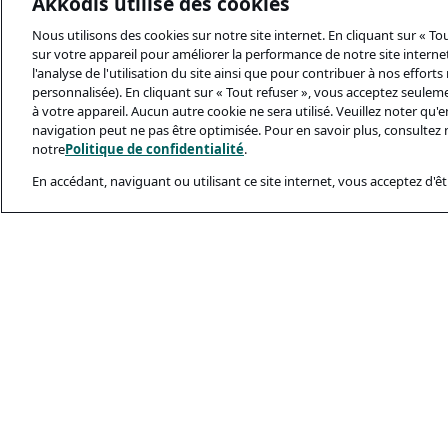
Akkodis utilise des cookies
Nous utilisons des cookies sur notre site internet. En cliquant sur « T
sur votre appareil pour améliorer la performance de notre site internet,
l'analyse de l'utilisation du site ainsi que pour contribuer à nos effort
personnalisée). En cliquant sur « Tout refuser », vous acceptez seulem
à votre appareil. Aucun autre cookie ne sera utilisé. Veuillez noter qu
navigation peut ne pas être optimisée. Pour en savoir plus, consultez 
notre
Politique de confidentialité
.
En accédant, naviguant ou utilisant ce site internet, vous acceptez d'êtr
Documents Léga
Politique De Conf
Conditions D’utili
Politique Relativ