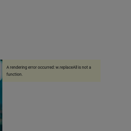
A rendering error occurred:
w.replaceAll is not a
function
.