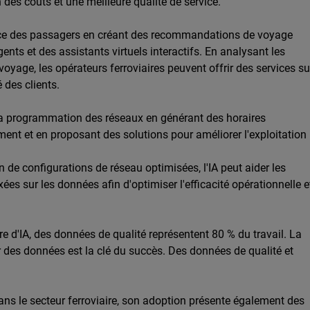
n des coûts et une meilleure qualité de service.
rience des passagers en créant des recommandations de voyage
gents et des assistants virtuels interactifs. En analysant les
oyage, les opérateurs ferroviaires peuvent offrir des services su
 des clients.
t la programmation des réseaux en générant des horaires
ement et en proposant des solutions pour améliorer l'exploitation
n de configurations de réseau optimisées, l'IA peut aider les
ées sur les données afin d'optimiser l'efficacité opérationnelle e
re d'IA, des données de qualité représentent 80 % du travail. La
ter des données est la clé du succès. Des données de qualité et
dans le secteur ferroviaire, son adoption présente également des