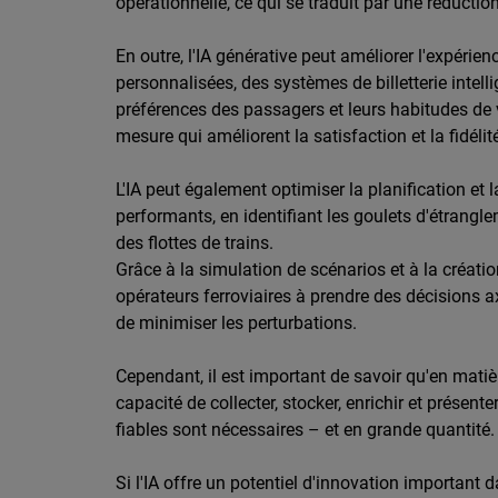
opérationnelle, ce qui se traduit par une réductio
En outre, l'IA générative peut améliorer l'expé
personnalisées, des systèmes de billetterie intelli
préférences des passagers et leurs habitudes de v
mesure qui améliorent la satisfaction et la fidélité
L'IA peut également optimiser la planification e
performants, en identifiant les goulets d'étrangl
des flottes de trains.
Grâce à la simulation de scénarios et à la créatio
opérateurs ferroviaires à prendre des décisions ax
de minimiser les perturbations.
Cependant, il est important de savoir qu'en matiè
capacité de collecter, stocker, enrichir et présen
fiables sont nécessaires – et en grande quantité.
Si l'IA offre un potentiel d'innovation important 