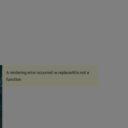
A rendering error occurred:
w.replaceAll is not a
function
.