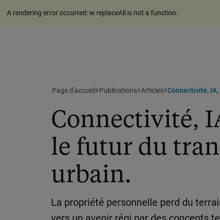
A rendering error occurred:
w.replaceAll is not a function
.
Page d'accueil
Publications
Articles
Connectivité, IA,
Connectivité, I
le futur du tran
urbain.
La propriété personnelle perd du terrai
vers un avenir régi par des concepts te