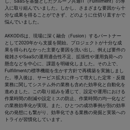
し、​SaaS​を基盤としたグループ共通​IT​（​Fulfillment​）の導
入に取り組んでいました。しかし、さまざまな要因から十
分な成果を得ることができず、どのように仕切り直すかで
悩んでいました。
AKKODiS​は、現場に深く融合（​Fusion​）するパートナー
として​2020​年から支援を開始。プロジェクトが十分な成
果を得られなかった主要な要因を洗い出し、例えば要件の
複雑さやSaaSの運用適合性不足、拡張性や運用負荷への
懸念などを中心に、課題を明確化しました。その上で、
Fulfillmentの標準機能を生かす方針で再構築を実施しまし
た。導入後は、サービス拡大に伴って増大した定常・反復
業務に関してシステム外の業務も含めた効率化と自動化を
進めました。​​​この取り組みを通じて、設定や運用における
作業時間の削減や設定ミスの防止、作業時間の均一化など
の業務効率化が実現。また、ひとつの成功事例が別の効率
化の発想にも繋がり、効率化できる業務の発掘と実装への
トライが習慣化しています。