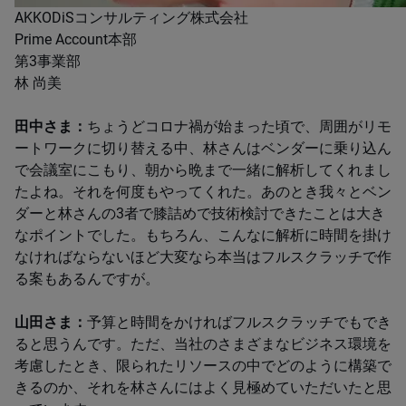
​​AKKODiSコンサルティング株式会社​​
​​​Prime Account本部
​​第3事業部​​
林 尚美
田中さま：
ちょうどコロナ禍が始まった頃で、周囲がリモ
ートワークに切り替える中、林さんはベンダーに乗り込ん
で会議室にこもり、朝から晩まで一緒に解析してくれまし
たよね。それを何度もやってくれた。あのとき我々とベン
ダーと林さんの3者で膝詰めで技術検討できたことは大き
なポイントでした。もちろん、こんなに解析に時間を掛け
なければならないほど大変なら本当はフルスクラッチで作
る案もあるんですが。
山田さま：
予算と時間をかければフルスクラッチでもでき
ると思うんです。ただ、当社のさまざまなビジネス環境を
考慮したとき、限られたリソースの中でどのように構築で
きるのか、それを林さんにはよく見極めていただいたと思