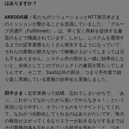
はありますか？​
AKKODiS林：
私たちのソリューションと​NTT​東日本さま
のミッションが繋がることを意識していました。「グルー
プ共通​IT​（​Fulfillment​）」は、早く安く商材を提供する趣
旨のもとで構築されています。しかし、システムを運用す
る上での定常業務もたくさん発生するようになっていて、
それらの業務が膨大なせいで稼働が上がってしまっては元
も子もありません。システム外の部分も一緒に効率化しな
いと、全体としてこのプロジェクトの趣旨が変わってしま
うんです。そこで、SaaS以外の部分、つまり手作業で繰
り返し実施している業務の効率化も実施しました。
田中さま：
定常業務って結構、忘れてしまいがちで、「あ
っ、これやってなかったから急いでやらなきゃ！」という
状況になりやすい。そういうものをリマインドしてくれ
て、なおかつ自動化してくれるのはありがたいです。毎月
の報告が上がってくるなりエラーが起きるなりするまでは
その業務自体を忘れられている状況を作れたこと、つま