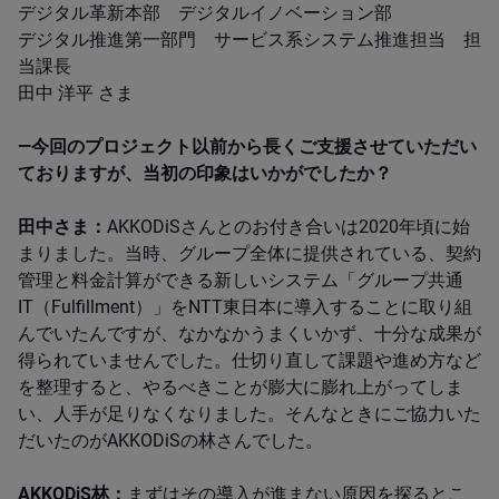
デジタル革新本部 デジタルイノベーション部
デジタル推進第一部門 サービス系システム推進担当 担
当課長
​田中 洋平 さま
―今回のプロジェクト以前から長くご支援させていただい
ておりますが、当初の印象はいかがでしたか？​
田中さま：
AKKODiS​さんとのお付き合いは​2020年頃に始
まりました。当時、グループ全体に提供されている、契約
管理と料金計算ができる新しいシステム「グループ共通
IT（Fulfillment）」をNTT東日本に導入することに取り組
んでいたんですが、なかなかうまくいかず、十分な成果が
得られていませんでした。仕切り直して課題や進め方など
を整理すると、やるべきことが膨大に膨れ上がってしま
い、人手が足りなくなりました。そんなときにご協力いた
だいたのが​AKKODiS​の林さんでした。​
AKKODiS林：
まずはその導入が進まない原因を探るとこ