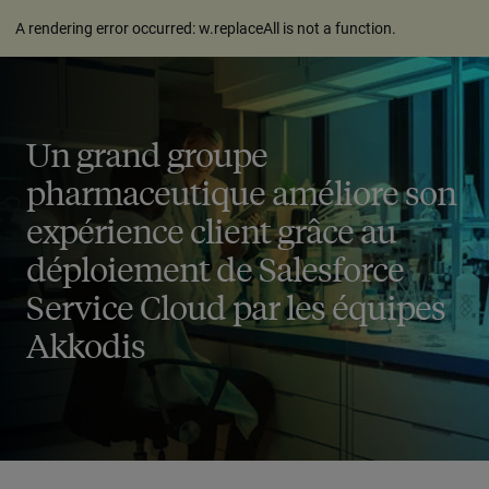
A rendering error occurred:
w.replaceAll is not a function
.
Un grand groupe
pharmaceutique améliore son
expérience client grâce au
déploiement de Salesforce
Service Cloud par les équipes
Akkodis