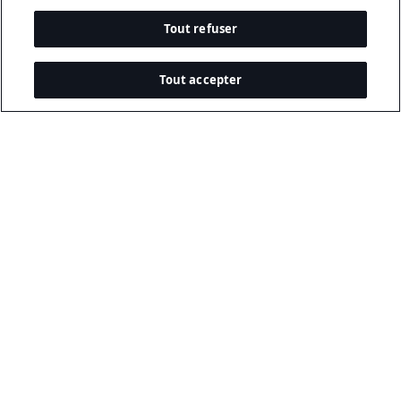
Tout refuser
Tout accepter
Documents Légaux
Politique De Confidentialité
Conditions D’utilisation
Politique Relative Aux Cookies
Sécurité Et Hameçonnage