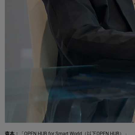
森本：
「OPEN HUB for Smart World（以下OPEN HUB）」