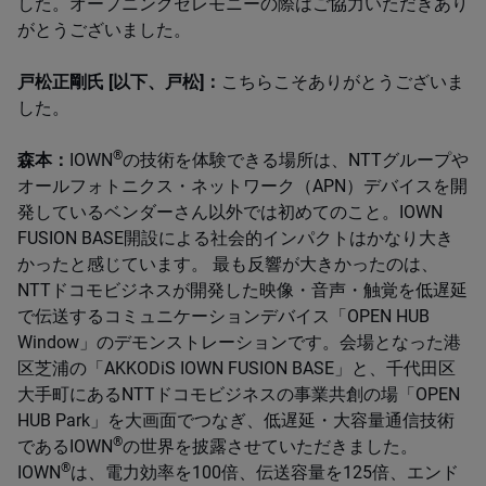
した。オープニングセレモニーの際はご協力いただきあり
がとうございました。
戸松正剛氏 [以下、戸松]：
こちらこそありがとうございま
した。
®
森本：
IOWN
の技術を体験できる場所は、NTTグループや
オールフォトニクス・ネットワーク（APN）デバイスを開
発しているベンダーさん以外では初めてのこと。IOWN
FUSION BASE開設による社会的インパクトはかなり大き
かったと感じています。 最も反響が大きかったのは、
NTTドコモビジネスが開発した映像・音声・触覚を低遅延
で伝送するコミュニケーションデバイス「OPEN HUB
Window」のデモンストレーションです。会場となった港
区芝浦の「AKKODiS IOWN FUSION BASE」と、千代田区
大手町にあるNTTドコモビジネスの事業共創の場「OPEN
HUB Park」を大画面でつなぎ、低遅延・大容量通信技術
®
であるIOWN
の世界を披露させていただきました。
®
IOWN
は、電力効率を100倍、伝送容量を125倍、エンド