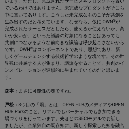
います。ただし、完成されたサービスやプロダクトを置い
ているわけではありません。未完成なプロダクトがそこら
中に置いてあります。こうした未完成なものこそが共創を
®
生み出すのだと考えています。なぜなら、仮にIOWN
が
完成されたサービスだとしたら、使えるか使えないか、高
いか安いか、といった議論の対象になることはあっても、
共創につながるような前向きな議論は呼び起こさないから
®
です。IOWN
はコンポーネントであり、思想であり、新
しくゲームチェンジする技術哲学のような塊です。その世
界観に共感する人が集まり、議論をすることで、共創のイ
ンスピレーションが連鎖的に生まれていくのだと思いま
す。
森本：
まさに可能性の塊ですね。
戸松：
3つ目の「場」とは、OPEN HUBのメディアやOPEN
HUB Parkのこと。リアルでもバーチャルでも参加できる
場づくりを行っています。先ほどのSECIモデルでお話し
ましたが、企業独自の既存知に、新しく探索した知を融合