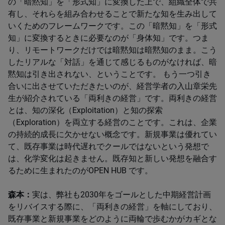
の「暗黙知」を「形式知」に変換した上で、組織全体で共
有し、それらを組み合わせることで新たな知を生み出して
いくためのフレームワークです。この「暗黙知」を「形式
知」に変換するときに必要なのが「身体知」です。つま
り、リモートワークだけでは暗黙知は暗黙知のまま。こう
したリアルな「対話」を通じて感じるものがなければ、暗
黙知は引き出されない、ということです。 もう一つ引き
合いに出させていただきたいのが、経営学者の入山章栄先
生が紹介されている「両利きの経営」です。両利きの経営
とは、知の深化（Exploitation）と知の探索
（Exploration）を両立する経営のことです。これは、企業
の持続的成長に欠かせない概念です。新規事業は優れてい
て、既存事業は時代遅れでクールではないという発想で
は、化学変化は起きません。既存知と新しい発想を融合す
るために生まれたのがOPEN HUB です。
森本：
実は、弊社も2030年をゴールとした中期経営計画
をリバイスする際に、「両利きの経営」を軸にしており、
既存事業と新規事業をどのように両輪で歩むかがカギとな