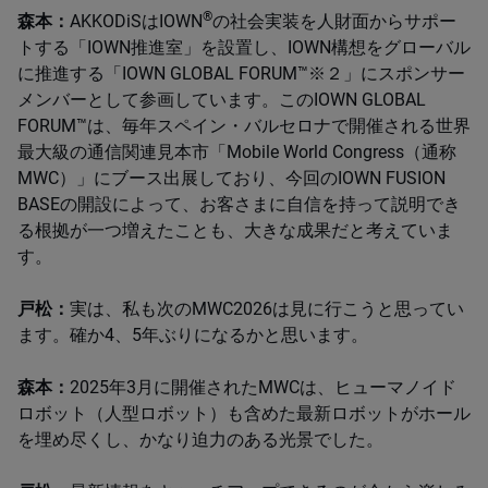
®
森本：
AKKODiSはIOWN
の社会実装を人財面からサポー
トする「IOWN推進室」を設置し、IOWN構想をグローバル
に推進する「IOWN GLOBAL FORUM™※２」にスポンサー
メンバーとして参画しています。このIOWN GLOBAL
FORUM™は、毎年スペイン・バルセロナで開催される世界
最大級の通信関連見本市「Mobile World Congress（通称
MWC）」にブース出展しており、今回のIOWN FUSION
BASEの開設によって、お客さまに自信を持って説明でき
る根拠が一つ増えたことも、大きな成果だと考えていま
す。
戸松：
実は、私も次のMWC2026は見に行こうと思ってい
ます。確か4、5年ぶりになるかと思います。
森本：
2025年3月に開催されたMWCは、ヒューマノイド
ロボット（人型ロボット）も含めた最新ロボットがホール
を埋め尽くし、かなり迫力のある光景でした。