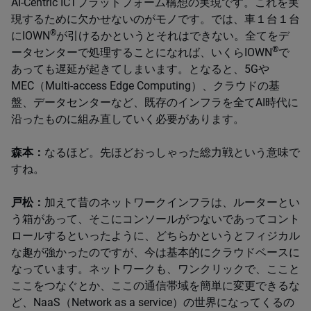
AI-Centric ICTプラットフォーム構想の実現です。これを実
現するために欠かせないのがモノです。では、車１台１台
®
にIOWN
が引けるかというとそれはできない。全てをデ
®
ータセンターで処理することになれば、いくらIOWN
で
あっても遅延が起きてしまいます。となると、5Gや
MEC（Multi-access Edge Computing）、クラウドの基
盤、データセンターなど、既存のインフラを全てAI時代に
沿ったものに組み直していく必要があります。
森本：
なるほど。先ほどおっしゃった総力戦という意味で
すね。
戸松：
加えて昔のネットワークインフラは、ルーターとい
う箱があって、そこにコンソールがつないであってコント
ロールするといったように、どちらかというとフィジカル
な趣が強かったのですが、今は基本的にクラウドベースに
なっています。ネットワークも、ワンクリックで、ここと
ここをつなぐとか、ここの通信帯域を簡単に変更できるな
ど、NaaS（Network as a service）の世界になってくるの