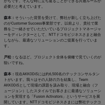
がちです。そんな時に立ち返ることができる共通ルールが
必要だと考えています。
森本：
そういった背景を受けて、弊社が新しく立ち上げた
のがCustomer Success事業部です。以前より、貴社で業
務をご一緒させていただいているプロジェクトマネージャ
ーをディレクターとして、NTTドコモビジネスさまと融合
しながら、最適なソリューションのご提案を行っていま
す。
戸松：
なるほど。プロジェクト全体を俯瞰で見ていくのが
狙いですね。
森本：
現在AKKODiSには約6,500名のテックコンサルタン
トがいます。我々はその人財の力を結集し、Team
AKKODiSとして現場の課題を汲み取り、現場と融合（フ
ュージョン）したスタイルでお客さまに最適なソリューシ
ョンを実現する「Fusion Activators」というサービスを展
開しています。NTTドコモビジネスさまには弊社テックコ