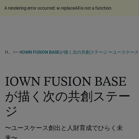
A rendering error occurred:
w.replaceAll is not a function
.
Home
IOWN FU
more_horiz
IOWN FUSION BASE
が描く次の共創ステー
ジ
〜ユースケース創出と人財育成でひらく未
来〜