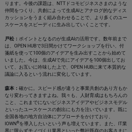
ります。今後の課題は、NTTドコモビジネスさまのような
仲間をつくり、共創によって生成AIとアナログ的なディス
カッションをうまく組み合わせることで、より多くのユー
スケースをスピーディに生み出していくことです。
戸松：
ポイントとなるのが生成AIの活用です。数年前まで
は、OPEN HUBで3日間かけてワークショップを行い、付
箋紙を使って100個のアイデアを生み出すことから始めて
いました。今は、生成AIで先にアイデアを100個出してお
いて、お互いに吟味した上で、OPEN HUBに来て本質的な
議論に入るという流れに変化しています。
森本：
確かに。スピード感が違うと事業共創のあり方もか
なり変わってきますよね。我々も、人財育成はもちろんの
こと、これまでにないビジネスアイデアやビジネスモデル
といったユースケースの創出にも力を注いでいます。既に
全国各地の地方自治体にアプローチをかけており、
®
IOWN
を導入したいという声も増えています。また、IT業
界に限らずモノづくり業界といった弊社既存のお客さまに