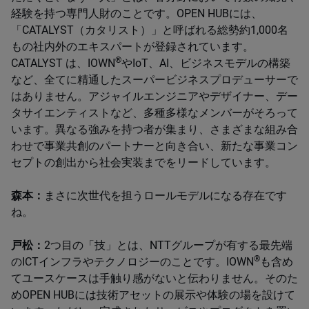
経験を持つ専門人財のことです。OPEN HUBには、
「CATALYST（カタリスト）」と呼ばれる総勢約1,000名
もの社内外のエキスパートが登録されています。
®
CATALYST は、IOWN
やIoT、AI、ビジネスモデルの構築
など、全てに精通したスーパービジネスプロデューサーで
はありません。アジャイルエンジニアやデザイナー、デー
タサイエンティストなど、多種多様なメンバーがそろって
います。異なる強みを持つ者が集まり、さまざまな組み合
わせで事業共創のパートナーと向き合い、新たな事業コン
セプトの創出から社会実装までをリードしています。
森本：
まさに次世代を担うロールモデルになる存在です
ね。
戸松：
2つ目の「技」とは、NTTグループが有する最先端
®
のICTインフラやテクノロジーのことです。IOWN
も含め
てユースケースは手触り感がないと伝わりません。そのた
めOPEN HUBには技術アセットの展示や体験の場を設けて