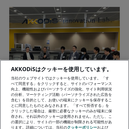
AKKODiSはクッキーを使用しています。
当社のウェブサイトではクッキーを使用しています。 「す
べて同意する」をクリックすると、サイトのパフォーマンス
向上、機能性およびパーソナライズの強化、サイト利用状況
の分析、マーケティング活動（パーソナライズされた広告を
含む）を目的として、お使いの端末にクッキーを保存するこ
とに同意したものとみなされます。 「すべて拒否する」を
クリックした場合は、厳密に必要なクッキーのみが端末に保
存され、それ以外のクッキーは使用されません。ただし、こ
の選択により、サイトの一部の機能が制限される可能性があ
ります。詳細については、当社の
クッキーポリシー
および