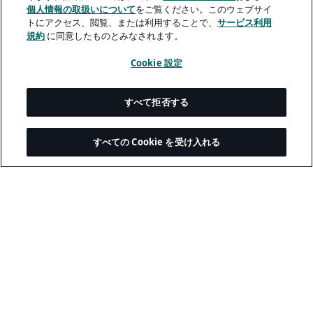
個人情報の取扱いについて
をご覧ください。このウェブサイ
A rendering error occurred:
H.replaceAll is not a function
.
トにアクセス、閲覧、または利用することで、
サービス利用
規約
に同意したものとみなされます。
Cookie 設定
すべて拒否する
すべての Cookie を受け入れる
© 2026 Akkodis. All rights reserved